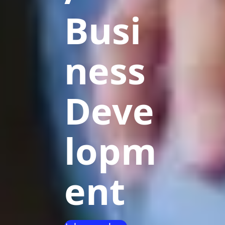
Busi
ness
Deve
lopm
ent