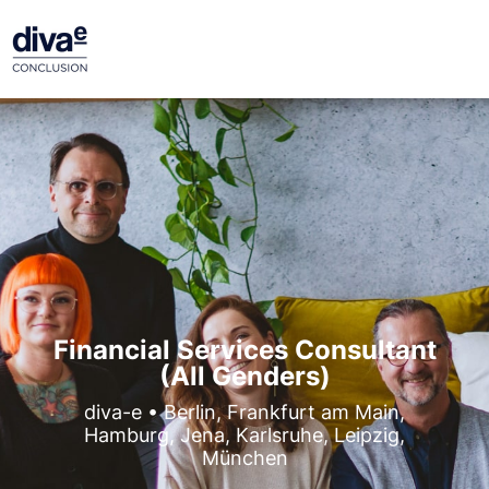
Financial Services Consultant
(All Genders)
diva-e • Berlin, Frankfurt am Main,
Hamburg, Jena, Karlsruhe, Leipzig,
München